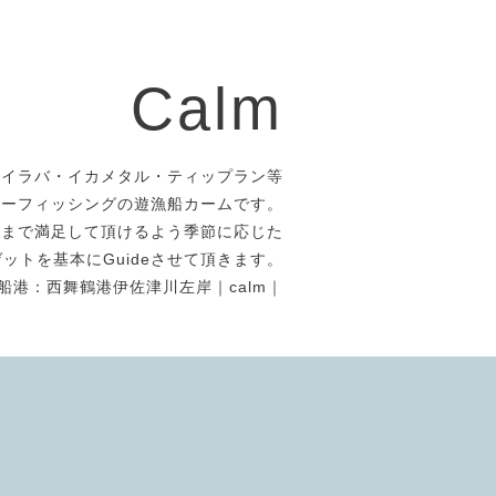
Calm
タイラバ・イカメタル・ティップラン等
アーフィッシングの遊漁船カームです。
者まで満足して頂けるよう季節に応じた
ットを基本にGuideさせて頂きます。
船港：西舞鶴港伊佐津川左岸｜calm｜