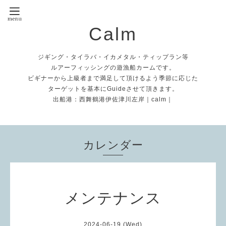
Calm
ジギング・タイラバ・イカメタル・ティップラン等
ルアーフィッシングの遊漁船カームです。
ビギナーから上級者まで満足して頂けるよう季節に応じた
ターゲットを基本にGuideさせて頂きます。
出船港：西舞鶴港伊佐津川左岸｜calm｜
カレンダー
メンテナンス
2024-06-19 (Wed)