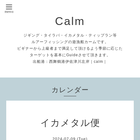
Calm
ジギング・タイラバ・イカメタル・ティップラン等
ルアーフィッシングの遊漁船カームです。
ビギナーから上級者まで満足して頂けるよう季節に応じた
ターゲットを基本にGuideさせて頂きます。
出船港：西舞鶴港伊佐津川左岸｜calm｜
カレンダー
イカメタル便
2024-07-09 (Tue)