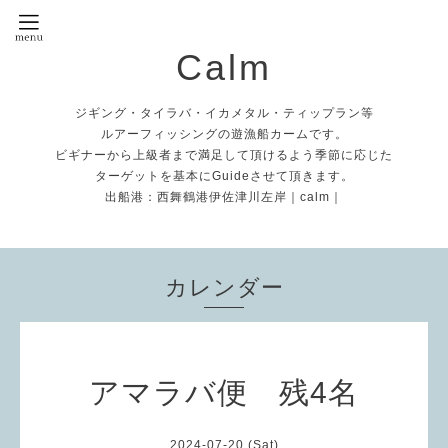
Calm
ジギング・タイラバ・イカメタル・ティップラン等
ルアーフィッシングの遊漁船カームです。
ビギナーから上級者まで満足して頂けるよう季節に応じた
ターゲットを基本にGuideさせて頂きます。
出船港：西舞鶴港伊佐津川左岸｜calm｜
カレンダー
アマラバ便 残4名
2024-07-20 (Sat)