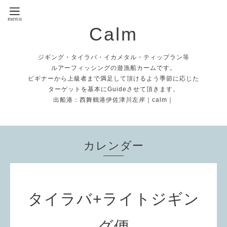
Calm
ジギング・タイラバ・イカメタル・ティップラン等
ルアーフィッシングの遊漁船カームです。
ビギナーから上級者まで満足して頂けるよう季節に応じた
ターゲットを基本にGuideさせて頂きます。
出船港：西舞鶴港伊佐津川左岸｜calm｜
カレンダー
タイラバ+ライトジギン
グ便