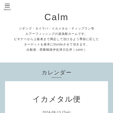
Calm
ジギング・タイラバ・イカメタル・ティップラン等
ルアーフィッシングの遊漁船カームです。
ビギナーから上級者まで満足して頂けるよう季節に応じた
ターゲットを基本にGuideさせて頂きます。
出船港：西舞鶴港伊佐津川左岸｜calm｜
カレンダー
イカメタル便
2024-08-13 (Tue)