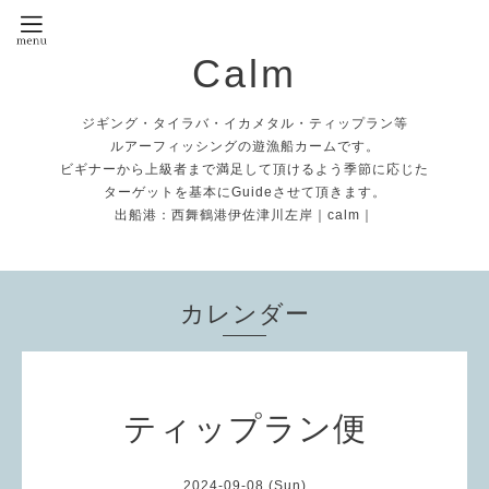
Calm
ジギング・タイラバ・イカメタル・ティップラン等
ルアーフィッシングの遊漁船カームです。
ビギナーから上級者まで満足して頂けるよう季節に応じた
ターゲットを基本にGuideさせて頂きます。
出船港：西舞鶴港伊佐津川左岸｜calm｜
カレンダー
ティップラン便
2024-09-08 (Sun)