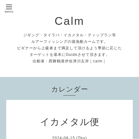
Calm
ジギング・タイラバ・イカメタル・ティップラン等
ルアーフィッシングの遊漁船カームです。
ビギナーから上級者まで満足して頂けるよう季節に応じた
ターゲットを基本にGuideさせて頂きます。
出船港：西舞鶴港伊佐津川左岸｜calm｜
カレンダー
イカメタル便
2024-08-15 (Thu)