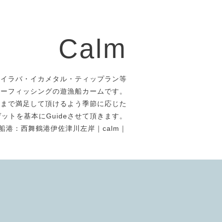
Calm
タイラバ・イカメタル・ティップラン等
アーフィッシングの遊漁船カームです。
者まで満足して頂けるよう季節に応じた
ットを基本にGuideさせて頂きます。
船港：西舞鶴港伊佐津川左岸｜calm｜