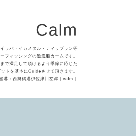
Calm
タイラバ・イカメタル・ティップラン等
アーフィッシングの遊漁船カームです。
者まで満足して頂けるよう季節に応じた
ットを基本にGuideさせて頂きます。
船港：西舞鶴港伊佐津川左岸｜calm｜