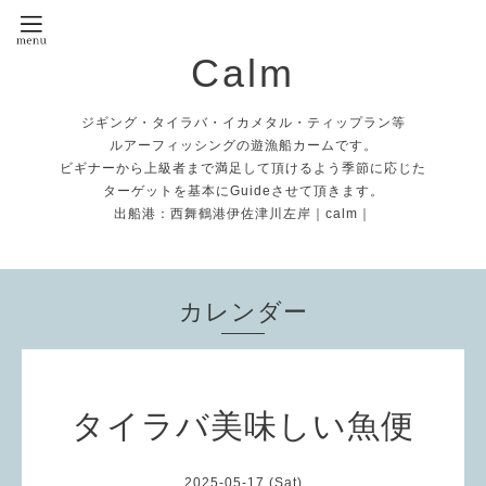
Calm
ジギング・タイラバ・イカメタル・ティップラン等
ルアーフィッシングの遊漁船カームです。
ビギナーから上級者まで満足して頂けるよう季節に応じた
ターゲットを基本にGuideさせて頂きます。
出船港：西舞鶴港伊佐津川左岸｜calm｜
カレンダー
タイラバ美味しい魚便
2025-05-17 (Sat)