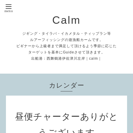
Calm
ジギング・タイラバ・イカメタル・ティップラン等
ルアーフィッシングの遊漁船カームです。
ビギナーから上級者まで満足して頂けるよう季節に応じた
ターゲットを基本にGuideさせて頂きます。
出船港：西舞鶴港伊佐津川左岸｜calm｜
カレンダー
昼便チャーターありがと
うございます