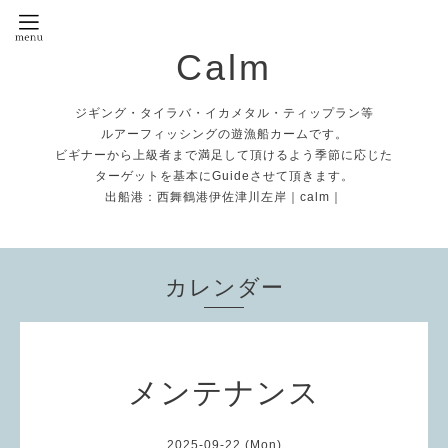
Calm
ジギング・タイラバ・イカメタル・ティップラン等
ルアーフィッシングの遊漁船カームです。
ビギナーから上級者まで満足して頂けるよう季節に応じた
ターゲットを基本にGuideさせて頂きます。
出船港：西舞鶴港伊佐津川左岸｜calm｜
カレンダー
メンテナンス
2025-09-22 (Mon)