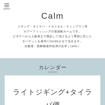
Calm
ジギング・タイラバ・イカメタル・ティップラン等
ルアーフィッシングの遊漁船カームです。
ビギナーから上級者まで満足して頂けるよう季節に応じた
ターゲットを基本にGuideさせて頂きます。
出船港：西舞鶴港伊佐津川左岸｜calm｜
カレンダー
ライトジギング+タイラ
バ便