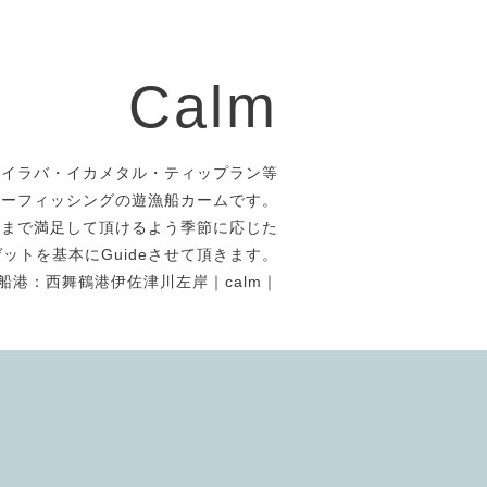
Calm
タイラバ・イカメタル・ティップラン等
アーフィッシングの遊漁船カームです。
者まで満足して頂けるよう季節に応じた
ットを基本にGuideさせて頂きます。
船港：西舞鶴港伊佐津川左岸｜calm｜