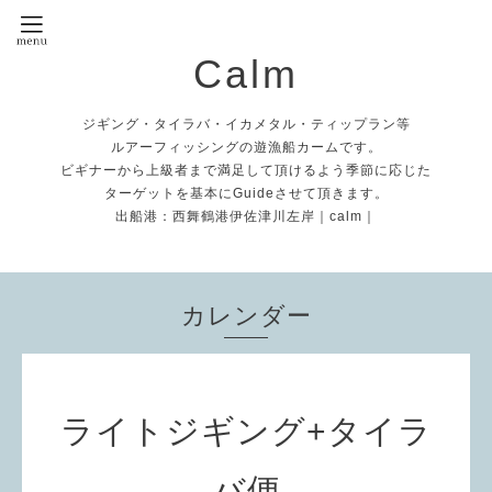
Calm
ジギング・タイラバ・イカメタル・ティップラン等
ルアーフィッシングの遊漁船カームです。
ビギナーから上級者まで満足して頂けるよう季節に応じた
ターゲットを基本にGuideさせて頂きます。
出船港：西舞鶴港伊佐津川左岸｜calm｜
カレンダー
ライトジギング+タイラ
バ便