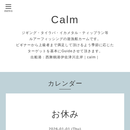
Calm
ジギング・タイラバ・イカメタル・ティップラン等
ルアーフィッシングの遊漁船カームです。
ビギナーから上級者まで満足して頂けるよう季節に応じた
ターゲットを基本にGuideさせて頂きます。
出船港：西舞鶴港伊佐津川左岸｜calm｜
カレンダー
お休み
2026-01-01 (Thu)