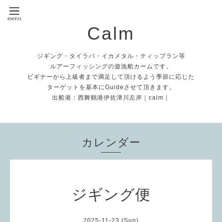
Calm
ジギング・タイラバ・イカメタル・ティップラン等
ルアーフィッシングの遊漁船カームです。
ビギナーから上級者まで満足して頂けるよう季節に応じた
ターゲットを基本にGuideさせて頂きます。
出船港：西舞鶴港伊佐津川左岸｜calm｜
カレンダー
ジギング便
2025-11-23 (Sun)