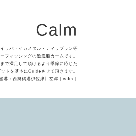
Calm
タイラバ・イカメタル・ティップラン等
アーフィッシングの遊漁船カームです。
者まで満足して頂けるよう季節に応じた
ットを基本にGuideさせて頂きます。
船港：西舞鶴港伊佐津川左岸｜calm｜