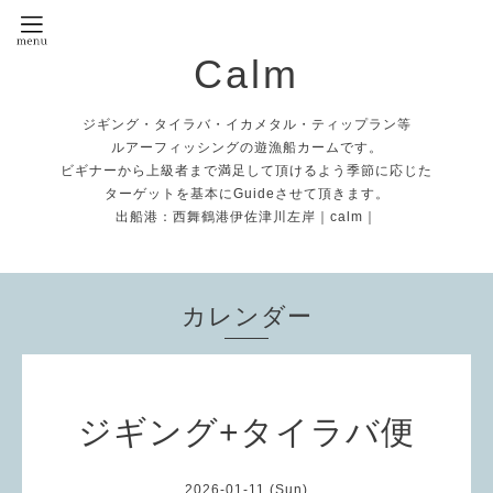
Calm
ジギング・タイラバ・イカメタル・ティップラン等
ルアーフィッシングの遊漁船カームです。
ビギナーから上級者まで満足して頂けるよう季節に応じた
ターゲットを基本にGuideさせて頂きます。
出船港：西舞鶴港伊佐津川左岸｜calm｜
カレンダー
ジギング+タイラバ便
2026-01-11 (Sun)