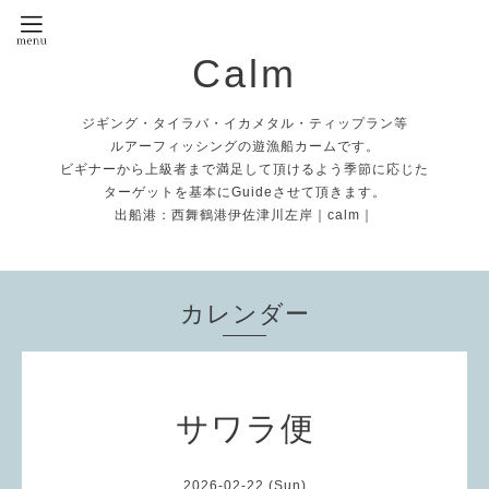
Calm
ジギング・タイラバ・イカメタル・ティップラン等
ルアーフィッシングの遊漁船カームです。
ビギナーから上級者まで満足して頂けるよう季節に応じた
ターゲットを基本にGuideさせて頂きます。
出船港：西舞鶴港伊佐津川左岸｜calm｜
カレンダー
サワラ便
2026-02-22 (Sun)