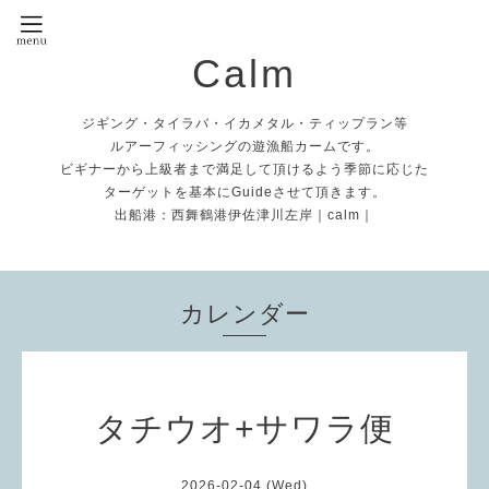
Calm
ジギング・タイラバ・イカメタル・ティップラン等
ルアーフィッシングの遊漁船カームです。
ビギナーから上級者まで満足して頂けるよう季節に応じた
ターゲットを基本にGuideさせて頂きます。
出船港：西舞鶴港伊佐津川左岸｜calm｜
カレンダー
タチウオ+サワラ便
2026-02-04 (Wed)