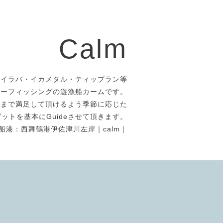
Calm
タイラバ・イカメタル・ティップラン等
アーフィッシングの遊漁船カームです。
者まで満足して頂けるよう季節に応じた
ットを基本にGuideさせて頂きます。
船港：西舞鶴港伊佐津川左岸｜calm｜