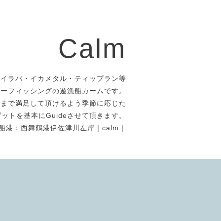
Calm
タイラバ・イカメタル・ティップラン等
アーフィッシングの遊漁船カームです。
者まで満足して頂けるよう季節に応じた
ットを基本にGuideさせて頂きます。
船港：西舞鶴港伊佐津川左岸｜calm｜