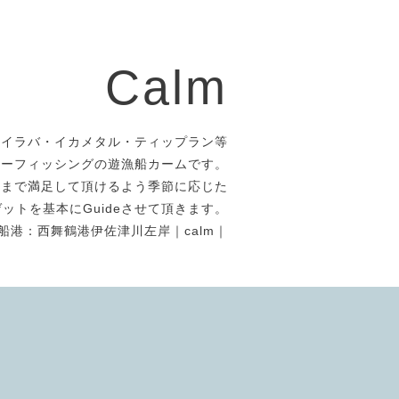
Calm
タイラバ・イカメタル・ティップラン等
アーフィッシングの遊漁船カームです。
者まで満足して頂けるよう季節に応じた
ットを基本にGuideさせて頂きます。
船港：西舞鶴港伊佐津川左岸｜calm｜