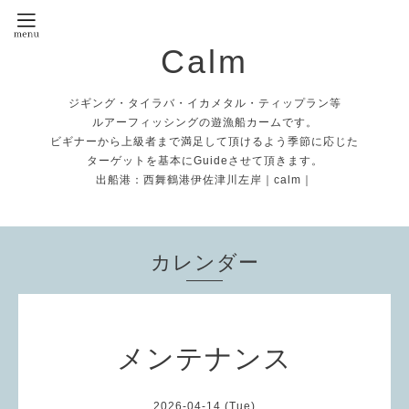
Calm
ジギング・タイラバ・イカメタル・ティップラン等
ルアーフィッシングの遊漁船カームです。
ビギナーから上級者まで満足して頂けるよう季節に応じた
ターゲットを基本にGuideさせて頂きます。
出船港：西舞鶴港伊佐津川左岸｜calm｜
カレンダー
メンテナンス
2026-04-14 (Tue)