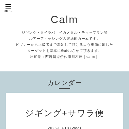
Calm
ジギング・タイラバ・イカメタル・ティップラン等
ルアーフィッシングの遊漁船カームです。
ビギナーから上級者まで満足して頂けるよう季節に応じた
ターゲットを基本にGuideさせて頂きます。
出船港：西舞鶴港伊佐津川左岸｜calm｜
カレンダー
ジギング+サワラ便
2026-03-18 (Wed)