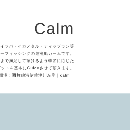
Calm
タイラバ・イカメタル・ティップラン等
アーフィッシングの遊漁船カームです。
者まで満足して頂けるよう季節に応じた
ットを基本にGuideさせて頂きます。
船港：西舞鶴港伊佐津川左岸｜calm｜