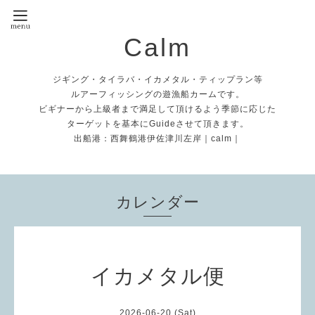
Calm
ジギング・タイラバ・イカメタル・ティップラン等
ルアーフィッシングの遊漁船カームです。
ビギナーから上級者まで満足して頂けるよう季節に応じた
ターゲットを基本にGuideさせて頂きます。
出船港：西舞鶴港伊佐津川左岸｜calm｜
カレンダー
イカメタル便
2026-06-20 (Sat)