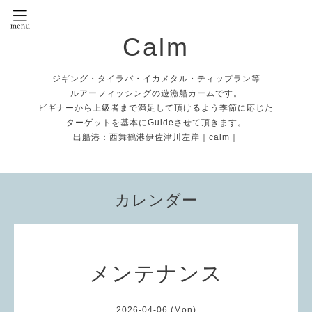
Calm
ジギング・タイラバ・イカメタル・ティップラン等
ルアーフィッシングの遊漁船カームです。
ビギナーから上級者まで満足して頂けるよう季節に応じた
ターゲットを基本にGuideさせて頂きます。
出船港：西舞鶴港伊佐津川左岸｜calm｜
カレンダー
メンテナンス
2026-04-06 (Mon)