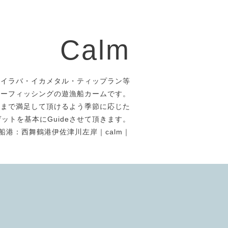
Calm
タイラバ・イカメタル・ティップラン等
アーフィッシングの遊漁船カームです。
者まで満足して頂けるよう季節に応じた
ットを基本にGuideさせて頂きます。
船港：西舞鶴港伊佐津川左岸｜calm｜