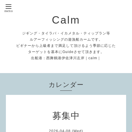
Calm
ジギング・タイラバ・イカメタル・ティップラン等
ルアーフィッシングの遊漁船カームです。
ビギナーから上級者まで満足して頂けるよう季節に応じた
ターゲットを基本にGuideさせて頂きます。
出船港：西舞鶴港伊佐津川左岸｜calm｜
カレンダー
募集中
2026-04-08 (Wed)