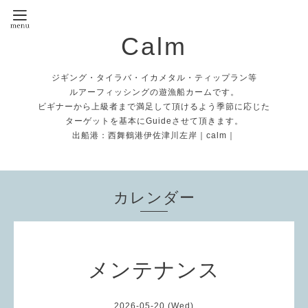
Calm
ジギング・タイラバ・イカメタル・ティップラン等
ルアーフィッシングの遊漁船カームです。
ビギナーから上級者まで満足して頂けるよう季節に応じた
ターゲットを基本にGuideさせて頂きます。
出船港：西舞鶴港伊佐津川左岸｜calm｜
カレンダー
メンテナンス
2026-05-20 (Wed)