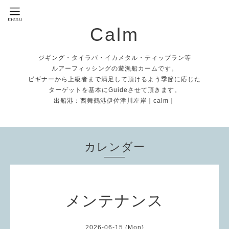
Calm
ジギング・タイラバ・イカメタル・ティップラン等
ルアーフィッシングの遊漁船カームです。
ビギナーから上級者まで満足して頂けるよう季節に応じた
ターゲットを基本にGuideさせて頂きます。
出船港：西舞鶴港伊佐津川左岸｜calm｜
カレンダー
メンテナンス
2026-06-15 (Mon)