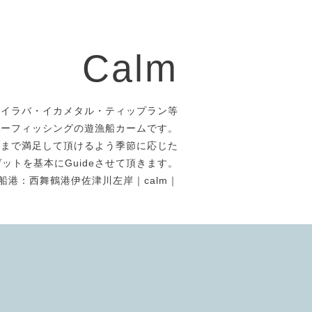
Calm
タイラバ・イカメタル・ティップラン等
アーフィッシングの遊漁船カームです。
者まで満足して頂けるよう季節に応じた
ットを基本にGuideさせて頂きます。
船港：西舞鶴港伊佐津川左岸｜calm｜