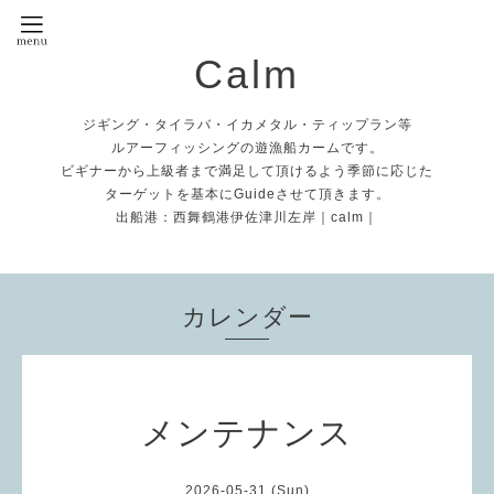
Calm
ジギング・タイラバ・イカメタル・ティップラン等
ルアーフィッシングの遊漁船カームです。
ビギナーから上級者まで満足して頂けるよう季節に応じた
ターゲットを基本にGuideさせて頂きます。
出船港：西舞鶴港伊佐津川左岸｜calm｜
カレンダー
メンテナンス
2026-05-31 (Sun)