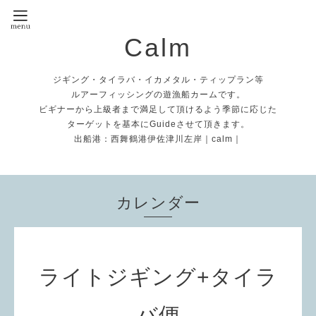
Calm
ジギング・タイラバ・イカメタル・ティップラン等
ルアーフィッシングの遊漁船カームです。
ビギナーから上級者まで満足して頂けるよう季節に応じた
ターゲットを基本にGuideさせて頂きます。
出船港：西舞鶴港伊佐津川左岸｜calm｜
カレンダー
ライトジギング+タイラ
バ便