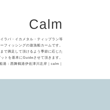
Calm
タイラバ・イカメタル・ティップラン等
アーフィッシングの遊漁船カームです。
者まで満足して頂けるよう季節に応じた
ットを基本にGuideさせて頂きます。
船港：西舞鶴港伊佐津川左岸｜calm｜