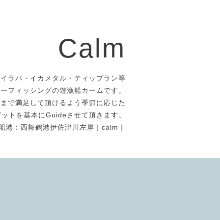
Calm
タイラバ・イカメタル・ティップラン等
アーフィッシングの遊漁船カームです。
者まで満足して頂けるよう季節に応じた
ットを基本にGuideさせて頂きます。
船港：西舞鶴港伊佐津川左岸｜calm｜