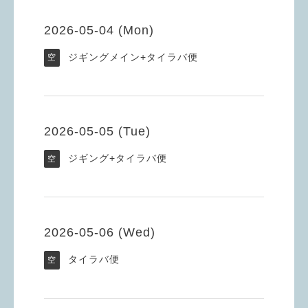
2026-05-04 (Mon)
ジギングメイン+タイラバ便
空
2026-05-05 (Tue)
ジギング+タイラバ便
空
2026-05-06 (Wed)
タイラバ便
空