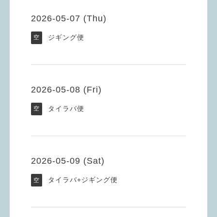
2026-05-07 (Thu)
ジギング便
空
2026-05-08 (Fri)
タイラバ便
空
2026-05-09 (Sat)
タイラバ+ジギング便
空