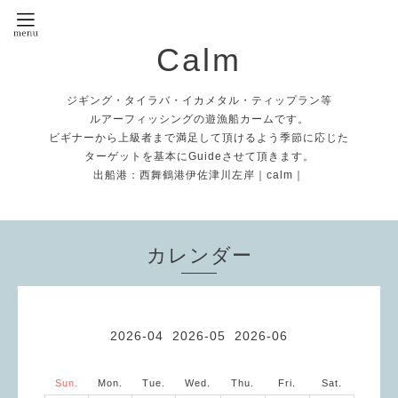
Calm
ジギング・タイラバ・イカメタル・ティップラン等
ルアーフィッシングの遊漁船カームです。
ビギナーから上級者まで満足して頂けるよう季節に応じた
ターゲットを基本にGuideさせて頂きます。
出船港：西舞鶴港伊佐津川左岸｜calm｜
カレンダー
2026-04
2026-05
2026-06
Sun.
Mon.
Tue.
Wed.
Thu.
Fri.
Sat.