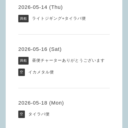
2026-05-14 (Thu)
ライトジギング+タイラバ便
満船
2026-05-16 (Sat)
昼便チャーターありがとうございます
満船
イカメタル便
空
2026-05-18 (Mon)
タイラバ便
空