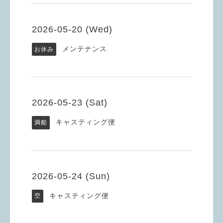
2026-05-20 (Wed)
メンテナンス
お休み
2026-05-23 (Sat)
キャスティング便
満船
2026-05-24 (Sun)
キャスティング便
空