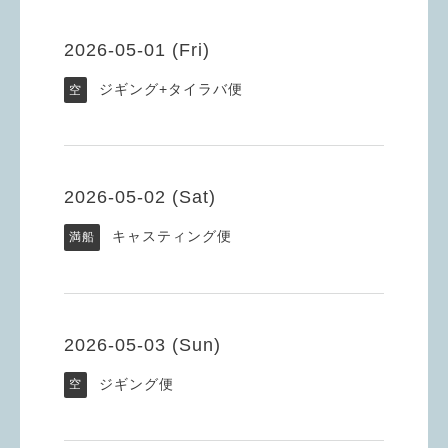
2026-05-01 (Fri)
ジギング+タイラバ便
空
2026-05-02 (Sat)
キャスティング便
満船
2026-05-03 (Sun)
ジギング便
空